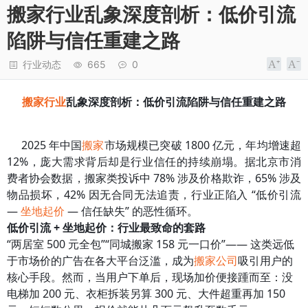
搬家行业乱象深度剖析：低价引流
陷阱与信任重建之路
行业动态
665
0
搬家行业
乱象深度剖析：低价引流陷阱与信任重建之路
2025 年中国
搬家
市场规模已突破 1800 亿元，年均增速超
12%，庞大需求背后却是行业信任的持续崩塌。据北京市消
费者协会数据，搬家类投诉中 78% 涉及价格欺诈，65% 涉及
物品损坏，42% 因无合同无法追责，行业正陷入 “低价引流
—
坐地起价
— 信任缺失” 的恶性循环。
低价引流 + 坐地起价：行业最致命的套路
“两居室 500 元全包”“同城搬家 158 元一口价”—— 这类远低
于市场价的广告在各大平台泛滥，成为
搬家公司
吸引用户的
核心手段。然而，当用户下单后，现场加价便接踵而至：没
电梯加 200 元、衣柜拆装另算 300 元、大件超重再加 150