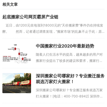
相关文章
起底搬家公司网页霸屏产业链
近日，由1200元坐地涨到18000元的“天价搬家费”事件仍在持续发
酵。 然而，记者通过调查发现，“搬家市场”的乱象不止于此：原
本商量好的搬家价格，没想到从260元涨至5000元；搬家结束后微信
骚...
中国搬家行业2020年最新趋势
随着人们生活水平的提高，越来越多的用户对
搬家行业提出了较多的建议和要求，搬家行业
也慢慢的从传统的模式转变为互联网融合模
式，伴随着各大平台以及资本的入局，平台开
深圳搬家公司哪家好？专业搬迁服务
始下沉到三四线城市，企业从供应环节到生产
就选万家灯火搬家！
再...
深圳搬家公司哪家好？专业搬迁服务就选万家
灯火搬家！[电话：400-700-8942] 深圳作为
一座快节奏的现代化都市，人口流动性大，搬