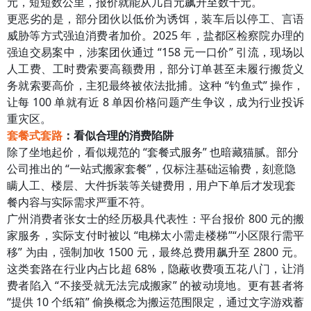
元，短短数公里，报价就能从几百元飙升至数千元。
更恶劣的是，部分团伙以低价为诱饵，装车后以停工、言语
威胁等方式强迫消费者加价。2025 年，盐都区检察院办理的
强迫交易案中，涉案团伙通过 “158 元一口价” 引流，现场以
人工费、工时费索要高额费用，部分订单甚至未履行搬货义
务就索要高价，主犯最终被依法批捕。这种 “钓鱼式” 操作，
让每 100 单就有近 8 单因价格问题产生争议，成为行业投诉
重灾区。
套餐式套路
：看似合理的消费陷阱
除了坐地起价，看似规范的 “套餐式服务” 也暗藏猫腻。部分
公司推出的 “一站式搬家套餐”，仅标注基础运输费，刻意隐
瞒人工、楼层、大件拆装等关键费用，用户下单后才发现套
餐内容与实际需求严重不符。
广州消费者张女士的经历极具代表性：平台报价 800 元的搬
家服务，实际支付时被以 “电梯太小需走楼梯”“小区限行需平
移” 为由，强制加收 1500 元，最终总费用飙升至 2800 元。
这类套路在行业内占比超 68%，隐蔽收费项五花八门，让消
费者陷入 “不接受就无法完成搬家” 的被动境地。更有甚者将
“提供 10 个纸箱” 偷换概念为搬运范围限定，通过文字游戏蓄