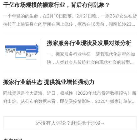
家需求旺盛。无论是家庭搬迁、办公室搬迁，
千亿市场规模的搬家行业，背后有何乱象？
还是大型设备搬运...
一个年轻的的生命，在2月10日陨落。2月21日晚，一则23岁女生在货
拉拉车上跳窗身亡的新闻在网上疯传，据悉在16天前，湖南长沙23岁
女孩莎莎，在跟车搬家途中，从副驾驶跳窗。因为头部着地受到重
伤，送到医...
搬家服务行业现状及发展对策分析
一、搬家服务行业特征 随着现代化进程的加
快，人类社会从传统社会向现代社会的转型正
在加速。传统的大家庭结构逐渐被以核心家庭
为基础的小家庭结构所取代。家庭功能由原来
搬家行业新生态 提供就业增长强动力
的大而全向保留...
同城货运是个大蓝海。近日，权威性《2020年城市货运数据报告》新
鲜出炉。从公布的数据来看，即使受疫情影响，2020年搬家订单依旧
保持高速增长，新加入司机超过90万人，整体货运市场迸发出前所未
有的韧性与...