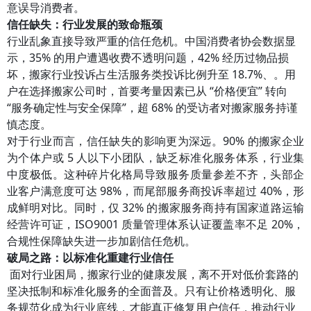
意误导消费者。
信任缺失：行业发展的致命瓶颈
行业乱象直接导致严重的信任危机。中国消费者协会数据显
示，35% 的用户遭遇收费不透明问题，42% 经历过物品损
坏，搬家行业投诉占生活服务类投诉比例升至 18.7%、。用
户在选择搬家公司时，首要考量因素已从 “价格便宜” 转向
“服务确定性与安全保障”，超 68% 的受访者对搬家服务持谨
慎态度。
对于行业而言，信任缺失的影响更为深远。90% 的搬家企业
为个体户或 5 人以下小团队，缺乏标准化服务体系，行业集
中度极低。这种碎片化格局导致服务质量参差不齐，头部企
业客户满意度可达 98%，而尾部服务商投诉率超过 40%，形
成鲜明对比。同时，仅 32% 的搬家服务商持有国家道路运输
经营许可证，ISO9001 质量管理体系认证覆盖率不足 20%，
合规性保障缺失进一步加剧信任危机。
破局之路：以标准化重建行业信任
面对行业困局，搬家行业的健康发展，离不开对低价套路的
坚决抵制和标准化服务的全面普及。只有让价格透明化、服
务规范化成为行业底线，才能真正修复用户信任，推动行业