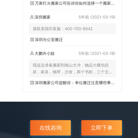
万家灯火搬家公司告诉你如何选择一个搬家公司
深圳搬家
5年前
(2021-03-19)
请联系我司客服：400-700-8942
深圳办公室搬迁
大鹏许小姐
5年前
(2021-03-18)
我这边准备搬家到南山大冲，物品大概包括
床，家具，钢琴，沙发，两个书柜，三个文
件柜，一个茶几，还有打包好的7箱零散物
深圳搬家公司提醒你：单位搬迁注意哪些事项？
品，大概多少钱？
在线咨询
立即下单