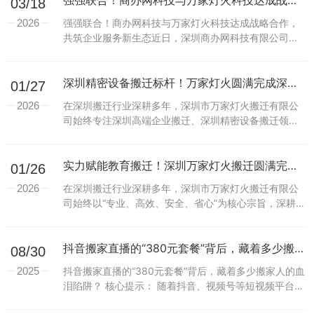
强强联合！商办网科技与万家灯火科技达成战略合作，共筑企业服务新生态
03/18
2026
强强联合！商办网科技与万家灯火科技达成战略合作，
共筑企业服务新生态近日，深圳商办网科技有限公司
（简称“商办网科技”）与万家灯火科技有限公司（简称
“万家灯火科技”）正式开启战略合作。双方将基于“资源
共享...
深圳精密设备搬迁标杆！万家灯火圆满完成深圳欣界能源搬迁项目
01/27
2026
在深圳搬迁行业深耕多年，深圳市万家灯火搬迁有限公
司始终专注深圳高端企业搬迁、深圳精密设备搬迁领
域，以专业高效、安全省心的深圳搬迁服务品质，成为
深圳企事业单位搬迁的优选合作伙伴。近日，万家灯火
搬迁再传捷...
实力赋能教育搬迁！深圳万家灯火搬迁圆满完成天津大学佐治亚理工深圳学院搬迁项目
01/26
2026
在深圳搬迁行业深耕多年，深圳市万家灯火搬迁有限公
司始终以“专业、高效、安全、省心”为核心宗旨，深耕企
事业单位搬迁、高校搬迁、科研机构搬迁等高端搬迁领
域，凭借扎实的深圳搬迁服务实力、完善的搬迁服务体
系和...
抖音搬家直播的“380元套餐”背后，藏着多少搬家人的血泪陷阱？
08/30
2025
抖音搬家直播的“380元套餐”背后，藏着多少搬家人的血
泪陷阱？ 核心提示： 随着抖音、视频号等短视频平台的
火爆，不少搬家公司纷纷转型线上直播招揽生意。镜头