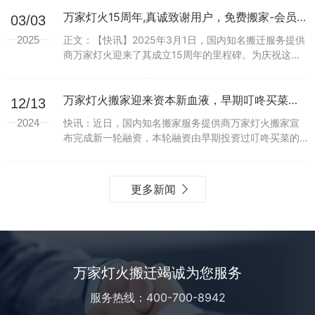
前，主播们热情洋溢地报出“...
万家灯火15周年,真诚致谢用户，免费搬家-会员合伙人计划正式启动
03/03
2025
正文：【快讯】2025年3月1日，国内知名搬迁服务提供
商万家灯火迎来了其成立15周年的里程碑。为庆祝这一
特殊时刻，同时感谢广大用户多年来的支持与信任，万
家灯火正式推出“会员合伙人”计划，以一系列创新权...
万家灯火搬家迎来资本新血液，早期叮咚买菜投资者领投，专业搬家领域竞争力分析
12/13
2024
快讯：近日，国内知名搬家服务提供商万家灯火搬家宣
布完成新一轮融资，本轮融资由早期投资过叮咚买菜的
知名投资人领投。此消息一出，立即在搬家服务行业引
起广泛关注。万家灯火搬家凭借其在专业搬家领域的核
心竞争力...
更多新闻
万家灯火搬迁竭诚为您服务
服务热线：400-700-8942