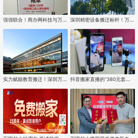
强强联合！商办网科技与万家灯火科技达成战略合作，共筑企业服务新生态
深圳精密设备搬迁标杆！万家灯火圆满完成深圳欣界能源搬迁项目
实力赋能教育搬迁！深圳万家灯火搬迁圆满完成天津大学佐治亚理工深圳学院搬迁项目
抖音搬家直播的“380元套餐”背后，藏着多少搬家人的血泪陷阱？