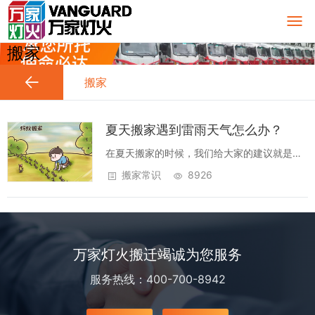
搬家
搬家
夏天搬家遇到雷雨天气怎么办？
在夏天搬家的时候，我们给大家的建议就是千
万得看天气预报。虽然天气预报大家感觉有时
搬家常识
8926
候还不是特别准确，但是也为我们提供了一些
参考。现在可以查询近15天的天气预报，可以
说非常的方便，我们在搬家的时候，要尽量...
万家灯火搬迁竭诚为您服务
服务热线：400-700-8942