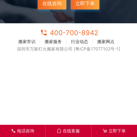
在线咨询
立即下单
400-700-8942
搬家常识
搬家服务
行业动态
搬家网点
深圳市万家灯火搬家有限公司 [粤ICP备17077102号-1]
电话咨询
在线客服
立即下单
󦁁
󦊱
󦞡