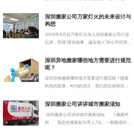
价，确保用户体验。下单电话：400-700-
8942。下面是万家灯火小编为大家搜集了相关
深圳搬家公司万家灯火的未来设计与
网友的回答，集众家经...
构想
2009年8月自万家灯火加入深圳搬家公司行业
以来，凭借“踏实做事，诚实做人”的公司经营
理念以及非常重视客户口碑和客户体验，先后
为华为科技、南方电网、中兴通讯、海尔电
深圳异地搬家哪些地方需要进行规范
器、蓝月亮实业、华润万家、中国移动、...
呢？
深圳异地搬家哪些地方需要进行规范呢？随着
科技的发展，时代的进步，我们的住房和办公
条件都得到了高速的发展和进步，对我们的生
活方面有了很大的改善，由此对搬家的需求也
深圳搬家公司讲讲城市搬家须知
越来越大，带动了深圳搬家公司的生意火
深圳搬家公司讲讲城市搬家须知 1.搬家时
爆，...
间 预定的搬家如为早上7点，一般能准时到
达的...