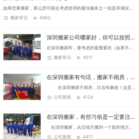
如果您要搬家，那么您可能会考虑使用的最佳服务之一就是存储设
施。通过在移动过程中将物品放入存储空间，您可以大大降低当天需
搬家常识
4962
要移动的数量，并可以减少为了将所有物品从旧房子中取出并进入新
房子所需的工作量。 。...
深圳搬家公司哪家好，你可以按照这几点来选择！
在深圳搬家时，要考虑的最重要的（如果不是
最重要的）事情之一就是你要请的深圳搬家公
搬家常识
4511
司服务。有很多不同的选项适合不同的预算和
移动规模。你可以雇用;一个专业的搬家公司，
在深圳搬家有句话，搬家不闹房，日后有麻烦！
一个在深圳有很大口碑力的搬家公司。专业...
在深圳搬家不闹房，日后有麻烦！这是以
前民间流传的一句话，一直传到现在。现在还
公司新闻
4124
有很多搬家的人也在将这个习俗传下去，毕竟
从一个地方搬到另...
在深圳搬家，有些习俗是一定要注意的！
在深圳搬家，从旧地方搬到一个新的地方，
这可不是一件小事，有很多习俗。无论您是租
公司新闻
4411