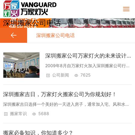
深圳搬家公司电话
深圳搬家公司电话
深圳搬家公司万家灯火的未来设计与构想
2009年8月自万家灯火加入深圳搬家公司行业
以来，凭借“踏实做事，诚实做人”的公司经营
公司新闻
7625
理念以及非常重视客户口碑和客户体验，先后
为华为科技、南方电网、中兴通讯、海尔电
深圳搬家吉日，万家灯火搬家公司为你规划好！
器、蓝月亮实业、华润万家、中国移动、...
深圳搬家吉日选择一个美好的一天进入房子，通常加入宅。风和水中
有许多禁忌。其中，选择黄道吉日是非常特别的。是否进入新房子开
搬家常识
5688
一个幸运的标志，或粉碎过去的坏运气，进入后是否可以安全等等。
这些是人们的一般要求...
搬家必备知识，你知道多少？