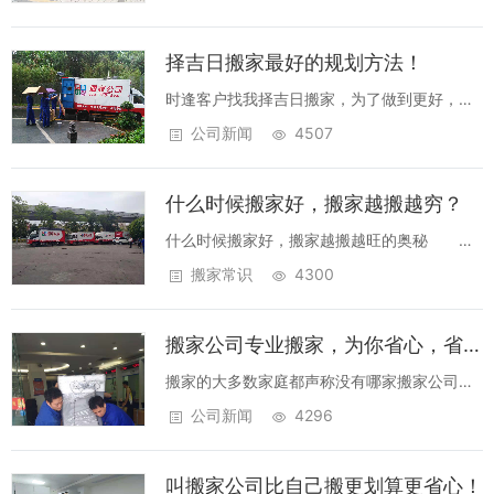
房还是购买新房，都意味着长期住在一个崭新
的地方。为了能够顺利进入房子，未来、职业
择吉日搬家最好的规划方法！
正在上升、财富滚动，你在搬家时这些小细
节...
时逢客户找我择吉日搬家，为了做到更好，便
四处网罗浏览这方面的资料。可最终发现，没
公司新闻
4507
有一篇像样成型的、对搬家择吉的步骤与方法
进行详细论述的，操作起来，首尾不能相顾。
什么时候搬家好，搬家越搬越穷？
无奈，只能将网罗到的相关内容进行了概括
性...
什么时候搬家好，搬家越搬越旺的奥秘 两
种情况，一是搬家后生活蒸蒸日上，另外则是
搬家常识
4300
搬家后遇到很多不顺利和挫折麻烦。这其中的
原因是什么呢？ 第一是新房的风水问题，
搬家公司专业搬家，为你省心，省力！
这是非常重要的，如果风水不好会损财损
丁。...
搬家的大多数家庭都声称没有哪家搬家公司专
业的搬家，但是他们当时总能做得更好。然
公司新闻
4296
而，这并非完全如此。一些房屋搬迁是如此组
织良好，是由一家信誉良好的搬家公司提供专
叫搬家公司比自己搬更划算更省心！
业服务，他们或多或少接近完美。毫无疑问，