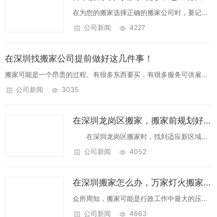
是...
在为您的搬家选择正确的搬家公司时，要记住
许多有用的事情。例如，您需要确保公司值得
公司新闻
4227
信赖，并谨慎处理您的货物。此外，它们是可
靠的，并且能够坚持，以便您可以尽可能轻松
在深圳找搬家公司提前做好这几件事！
快速地进入新家。以下是查找，比较和选择
搬...
搬家可能是一个昂贵的过程。有很多东西要买，有很多服务可供雇
用，等等。这只是一个昂贵的过程。但是，如果你愿意的话，有很多
公司新闻
3035
方法可以节省房屋搬家的费用，并且如果您需要，可以通过简单的方
式筹集额外的资金。这些...
在深圳龙岗区搬家，搬家前规划好房间放置有几点注意！
在深圳龙岗区搬家时，找到适应新区域的
最佳方式并了解空间非常重要。将新家变成一
公司新闻
4052
个舒适和实用的地方，对您和您的家人来说非
常重要。一些旧物品在新家里看起...
在深圳搬家怎么办，万家灯火搬家公司告诉你！
众所周知，搬家可能是行政工作中最大的压力
之一，也是物理上的压力。您希望尽可能快速
公司新闻
4663