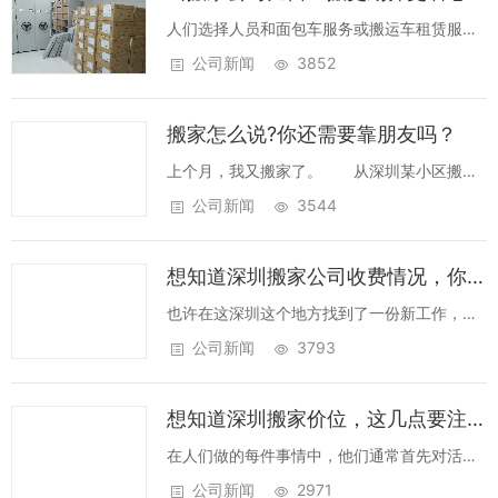
搬...
人们选择人员和面包车服务或搬运车租赁服务
有两个主要原因，而不是常规房屋搬家公司：
公司新闻
3852
他们要么有严格的预算，要么负担很小。有时
它可能是两者的结合。无论您是需要租用搬运
搬家怎么说?你还需要靠朋友吗？
车还是需要面包车公司的人员进行房屋搬
运，...
上个月，我又搬家了。 从深圳某小区搬到
了深圳某小区。因为之前小区门口的那条路，
公司新闻
3544
太黑太可怕了。 我朋友桃子对我佩服得不
要不要的。 桃子认为，不搬家有50%的几
想知道深圳搬家公司收费情况，你要清楚这几点！
率吓死，但搬家是100%会累死。 她...
也许在这深圳这个地方找到了一份新工作，或
者想搬到深圳大学附近的某个地方。或者，也
公司新闻
3793
许你只想减少压力 - 在深圳的不同地方，甚至
是不同地区重新开始。无论原因是什么，你都
想知道深圳搬家价位，这几点要注意！
必须找到一家搬家公司。 你可能会想...
在人们做的每件事情中，他们通常首先对活动
的价格或他们将要使用的服务感兴趣。这是一
公司新闻
2971