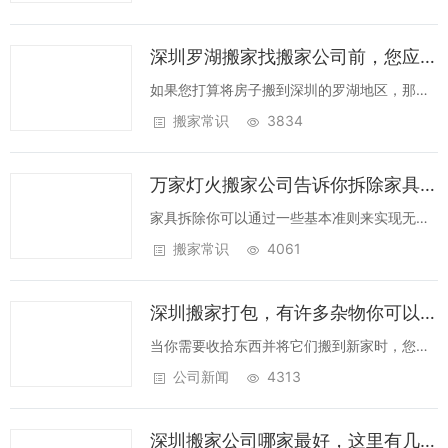
切的重要方面，因为它与金钱有关，它们是我
们生活的重要组成部分，所以搬家也需要每家
深圳罗湖搬家找搬家公司前，您应该了解一些事项！
搬家公司服务好，价格周到。每个人都听说
成...
如果您打算将房子搬到深圳的罗湖地区，那么
在计划整个搬家过程之前，您应该了解一些事
搬家常识
3834
项。 这是深圳的一个富饶的地区，主要被
认为是一个住宅郊区。第一次搬到深圳罗湖将
万家灯火搬家公司告诉你拆除家具的方法！
是您生活中的一件大事，所以您需要确保知
道...
家具拆除你可以通过一些基本准则来实现无压
力。由于多种原因，家具搬运可能会造成压
搬家常识
4061
力。第一个原因是，一般来说，移除是一个压
力很大的过程。其次，由于家具的尺寸和组
深圳搬家打包，有许多杂物你可以这样清理！
成，可能出现许多移除并发症。但不用担心;因
为...
当你需要收拾东西并将它们搬到新家时，您可
以在万家灯火搬家公司找专业服务，这些服务
公司新闻
4313
将来到您的家中，帮助您解决问题，但是，您
可以解决自己的问题。解决自己的问题将意味
深圳搬家公司哪家最好，这里有几个选择公司的重要细节！
着更多的工作对你而言需要更长的时间，但