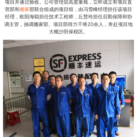
项目并通过验收。公司管理层高度重视，立即成立有项目直
营部和
搬家
部联合组成的项目组，由冯雪峰经理担任该项目
经理，欧阳海聪担任技术工程师，丘慧玲担任后勤保障和协
20
调主管，抽调搬家部、项目部得力干将
余人，奔赴项目地
大概沙田保税区。