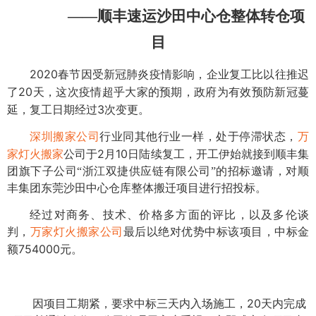
——顺丰速运沙田中心仓整体转仓项
目
2020
春节因受新冠肺炎疫情影响，企业复工比以往推迟
20
了
天，这次疫情超乎大家的预期，政府为有效预防新冠蔓
3
延，复工日期经过
次变更。
深圳搬家公司
行业同其他行业一样，处于停滞状态，
万
2
10
家灯火搬家
公司于
月
日陆续复工，开工伊始就接到顺丰集
团旗下子公司“浙江双捷供应链有限公司”的招标邀请，对顺
丰集团东莞沙田中心仓库整体搬迁项目进行招投标。
经过对商务、技术、价格多方面的评比，以及多伦谈
判，
万家灯火
搬家公司
最后以绝对优势中标该项目，中标金
754000
额
元。
20
因项目工期紧，要求中标三天内入场施工，
天内完成