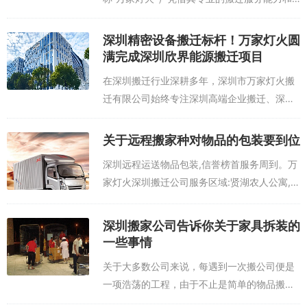
丰富的行业经验，成功中标重庆长安工业集团
深圳智能装备研究院的整体搬迁项目。此次中
深圳精密设备搬迁标杆！万家灯火圆
标不仅彰显了万家灯火在总部搬迁领域的专...
满完成深圳欣界能源搬迁项目
在深圳搬迁行业深耕多年，深圳市万家灯火搬
迁有限公司始终专注深圳高端企业搬迁、深圳
精密设备搬迁领域，以专业高效、安全省心的
深圳搬迁服务品质，成为深圳企事业单位搬迁
关于远程搬家种对物品的包装要到位
的优选合作伙伴。近日，万家灯火搬迁再传
深圳远程运送物品包装,信誉榜首服务周到。万
捷...
家灯火深圳搬迁公司服务区域:贤湖农人公寓,行
摄论坛,永外正街电力局宿舍,中益雅苑,贤士翠
园,美好景苑,永外正街电力科学研究院宿舍,钟
深圳搬家公司告诉你关于家具拆装的
鼓楼街,美好时光,永外正街...
一些事情
关于大多数公司来说，每遇到一次搬公司便是
一项浩荡的工程，由于不止是简单的物品搬
家，资料拾掇，更多的便是遇到公司大型的一