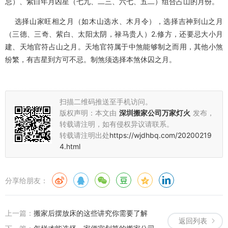
忌）、紫白年月凶星（七九、二三、六七、五二）组合占山的月份。
选择山家旺相之月（如木山选水、木月令），选择吉神到山之月
（三德、三奇、紫白、太阳太阴，禄马贵人）2.修方，还要忌大小月
建、天地官符占山之月。天地官符属于中煞能够制之而用，其他小煞
纷繁，有吉星到方可不忌。制煞须选择本煞休囚之月。
扫描二维码推送至手机访问。
版权声明：本文由
深圳搬家公司万家灯火
发布，
转载请注明，如有侵权异议请联系。
转载请注明出处
https://wjdhbq.com/20200219
4.html
分享给朋友：
上一篇：
搬家后摆放床的这些讲究你需要了解
返回列表