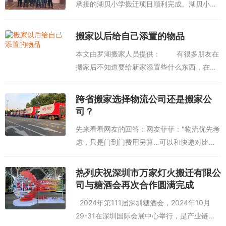
承接的湖贝小学搬迁项目顺利完成。湖贝小学
因房租问题，学校领导要求将原本工期为30天
缩短为7天，任务非常重，工期非常紧，在深圳
搬家以后给自己添置的物品
大部分的搬迁公司望而兴叹。物资搬迁，...
本文由罗湖搬家人员提供： 有很多朋友在
搬家后不知道要给新家添置些什么东西，在这
里呢深圳搬家公司万家灯火用丰富的经验来跟
大家说说吧！&nb...
跨省搬家选择物流公司还是搬家公
司？
先来看看网友的回答：网友菲菲："物流优先考
虑，只是门到门费用另算…可以和快递对比一
下"网友流年："书本多的话选择物流，一立方
之类开始，物流收费就是年纪大按照面积算，
热列庆祝深圳市万家灯火搬迁有限公
重量大...
司与糖酒会再次合作圆满完成
2024年第111届深圳糖酒会，2024年10月
29-31在深圳国际会展中心举行，是产业链上