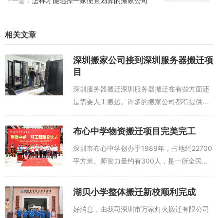
下一篇：
怎样才能选择一家便宜划算的搬家公司
相关文章
深圳搬家公司接到深圳服务器搬迁项
目
深圳服务器搬迁深圳服务器搬迁在有些方面还
是需要人工搬运。许多的搬家公司都有提供这
个服务。那么，在服务器搬运的时候，需要考
虑什么安全问题呢?小编就给大家介绍一下。还
布心中学物资搬迁项目完美完工
有，服务器迁移的服务器这些设备很是重要...
深圳市布心中学创办于1989年，占地约22700
平方米。师资力量约有300人，是一所全民所
有的全日制初级中学。近几年，学校在上级领
导的大力支持和关怀下，加大了教育投入，按
湖贝小学整体搬迁新校顺利完成
照省规范化标准改造了原有教学设...
好消息，由我司深圳市万家灯火搬迁有限公司