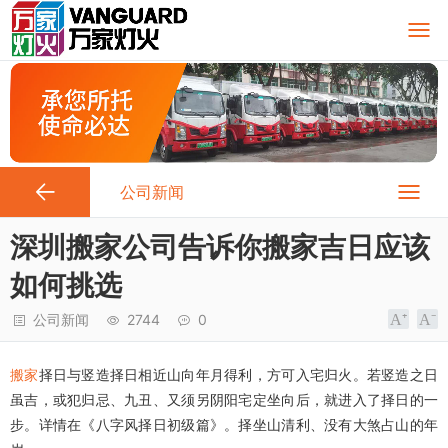
公司新闻
深圳搬家公司告诉你搬家吉日应该
如何挑选
公司新闻
2744
0
搬家
择日与竖造择日相近山向年月得利，方可入宅归火。若竖造之日
虽吉，或犯归忌、九丑、又须另阴阳宅定坐向后，就进入了择日的一
步。详情在《八字风择日初级篇》。择坐山清利、没有大煞占山的年