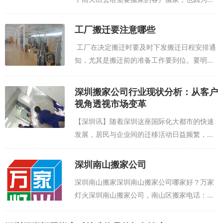
雨给客户也给搬家公司带来了一系列的问题，
所以不管是业主还是搬家公司，如果万不得已
工厂搬迁要注意哪些
一定要在下雨天搬家的话应该...
工厂在决定搬迁时要及时下发搬迁日程安排通
知，尤其是搬迁前的准备工作要到位。要明确
各部门人员的工作，南山搬家公司、尤其是要
做好负责拆卸安装人员的安全防护工作。工厂
深圳搬家公司行业现状分析：从客户
搬迁涉及到各种设备仪器的搬运...
视角透视市场变革
【深圳讯】随着深圳这座国际化大都市的快速
发展，居民与企业间的迁移活动日益频繁，搬
家服务行业也随之迎来了新的发展机遇与挑
战。近日，本报记者深入走访了多位有搬家经
深圳南山搬家公司
历的客户，从他们的亲身体验中，剖析深圳搬
深圳南山搬家深圳南山搬家公司哪家好？万家
家...
灯火深圳南山搬家公司，南山区搬家电话：
400-700-8942。主要以服务南山区居民、企
业单位、仓库、工厂为主，南山居民搬家，办