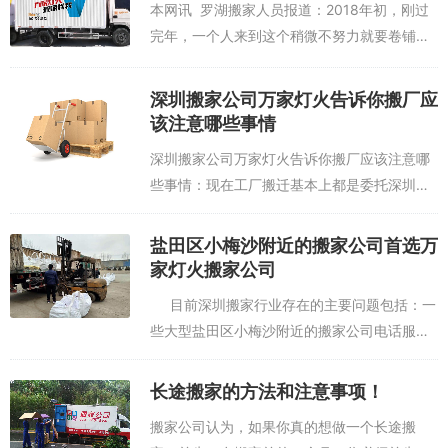
本网讯 罗湖搬家人员报道：2018年初，刚过
完年，一个人来到这个稍微不努力就要卷铺盖
走人的城市，深圳。我相信很多人跟我一样对
这个城市是又爱又恨，因为它又是你只要努力
深圳搬家公司万家灯火告诉你搬厂应
就可以改变自己命运的地方...
该注意哪些事情
深圳搬家公司万家灯火告诉你搬厂应该注意哪
些事情：现在工厂搬迁基本上都是委托深圳搬
厂公司办理的,利用深圳搬厂的专业技术倒是一
种不错的选择,但是也有因为与搬运公司发生纠
盐田区小梅沙附近的搬家公司首选万
纷而耽误搬迁的时间、甚至造成损失的,...
家灯火搬家公司
目前深圳搬家行业存在的主要问题包括：一
些大型盐田区小梅沙附近的搬家公司电话服务
人员态度傲慢无礼；接洽谈的搬家公司与实际
搬运的公司不符；未依照正常方式搬运、未依
长途搬家的方法和注意事项！
照...
搬家公司认为，如果你真的想做一个长途搬