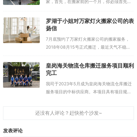
家，首先，在搬家前的一个月，你必须首先找
到新房屋和新房屋的新签署程序。如果家里有
孩子，我们必须提前完成孩子转学的所有程
罗湖于小姐对万家灯火搬家公司的表
序，并事先为孩子安排所有与学习有关的事
扬信
项。提...
7月底预约了万家灯火搬家公司的搬家服务，
2018年08月15号正式搬迁，最近天气不稳
定，很担心会下雨，搬家公司取消这次的搬
家，因为今天是最后期限了。不放心提前打了
皇岗海关物流仓库搬迁服务项目顺利
电话。客服说已经安排，会正常出单，一大...
完工
我司于2023年5月成为皇岗海关物流仓库搬迁
服务项目的中标供应商。本项目具有项目规模
大、装卸地点多、保密性要求高等特点，我司
根据项目情况量身定制了整体的搬迁方案，为
项目有条不絮地进行提供保障。项目开工...
发表评论