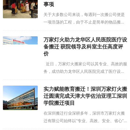
致的流程标准，那么我们选择的时候就要留
事项
意...
关于大多数公司来说，每遇到一次搬公司便是
一项浩荡的工程，由于不止是简单的物品搬
家，资料拾掇，更多的便是遇到公司大型的一
些家具拆装，招致搬家无法顺利停止，搬家作
万家灯火助力龙华区人民医院医疗设
为专业工作司搬家公司，就来和我们共享一下
备搬迁 获院领导及科室主任高度评
专...
价
近日，万家灯火搬家公司以其专业、高效的服
务，成功助力龙华区人民医院完成了医疗设备
的搬迁工作，赢得了院领导及各科室主任的高
度评价与一致认可。 本次医疗设备搬迁是龙华
实力赋能教育搬迁！深圳万家灯火搬
区人民医院发...
迁圆满完成天津大学佐治亚理工深圳
学院搬迁项目
在深圳搬迁行业深耕多年，深圳市万家灯火搬
迁有限公司始终以“专业、高效、安全、省心”
为核心宗旨，深耕企事业单位搬迁、高校搬