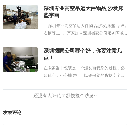
迁、科研机构搬迁等高端搬迁领域，凭借扎实
深圳专业高空吊运大件物品,沙发床
的深圳搬迁服务实力、完善的搬迁服务体系
垫字画
和...
深圳专业高空吊运大件物品,沙发,床垫,字画,
衣柜等......。万家灯火深圳搬家公司服务区域:
富力锦晴轩 海城花园 宏康花园 辉洋苑蔚蓝...
深圳搬家公司哪个好，你要注意几
点！
在搬家当中包装是一个漫长而复杂的过程，必
须耐心，小心地进行，以确保您的货物安全，
不会丢失任何东西。当您努力将其从房屋中取
出时，与您的家具进行对接会占用大量位置。
一旦所有这些完成，您会感到高兴，但是你
也...
发表评论